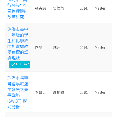
行分設" 社
張卉慧
吳德榮
2014.
Master
區管理體制
改革研究
珠海市高中
一年級的學
生和化學教
師對實驗教
向瑩
魏冰
2014.
Master
學目標的認
識現狀
Full Text
check
珠海市橫琴
島會展旅遊
業發展之競
李韓兵
蕭楊輝
2010.
Master
爭戰略
(SWOT) 模
式分析