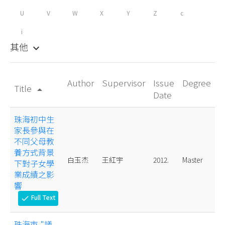
U
V
W
X
Y
Z
c
i
其他
keyboard_arrow_down
Author
Supervisor
Issue
Degree
Title
arrow_drop_up
Date
珠海初中生
家長參與在
不同父母教
養方式背景
白玉杰
王紅宇
2012.
Master
下對子女學
業成績之影
響
Full Text
check
珠海市 "議