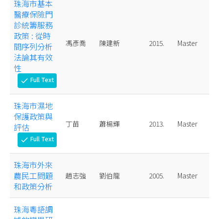
珠海市基本
醫療保險門
診統籌服務
政策 : 從時
馮彥喬
陳建新
2015.
Master
間序列分析
法論其有效
性
Full Text
check
珠海市濕地
保護政策與
丁苗
蕭楊輝
2013.
Master
評估
Full Text
check
珠海市外來
農民工問題
趙志強
劉伯龍
2005.
Master
和政策分析
珠海粵語調