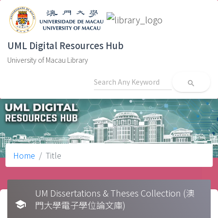
UML Digital Resources Hub
University of Macau Library
search
Home
Title
UM Dissertations & Theses Collection (澳
school
門大學電子學位論文庫)