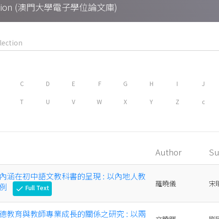
Collection (澳門大學電子學位論文庫)
C
D
E
F
G
H
I
J
T
U
V
W
X
Y
Z
c
Author
Su
內涵在初中語文教科書的呈現 : 以內地人教
羅曉儀
宋
為例
Full Text
check
德教育與教師專業成長的關係之研究 : 以兩