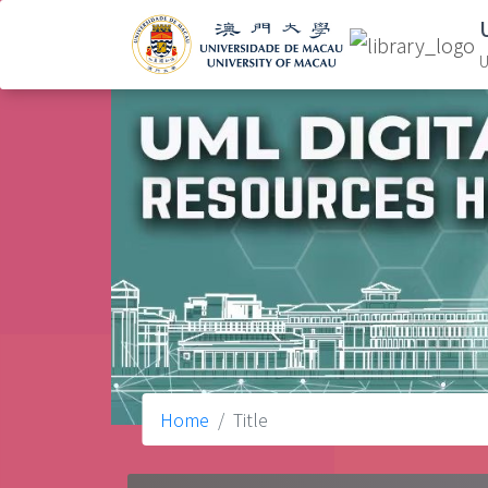
U
Home
Title