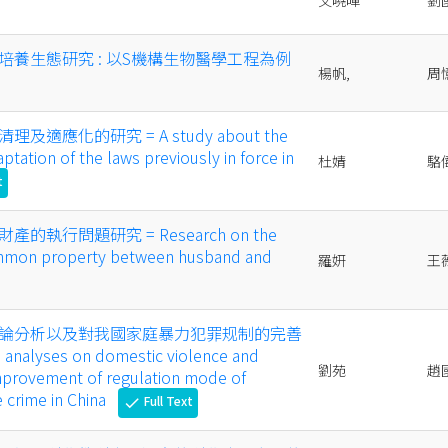
文曉暉
劉
培養生態研究 : 以S機構生物醫學工程為例
楊帆,
周
適應化的研究 = A study about the
tation of the laws previously in force in
杜婧
駱
t
執行問題研究 = Research on the
mmon property between husband and
羅妍
王
論分析以及對我國家庭暴力犯罪规制的完善
 analyses on domestic violence and
劉苑
趙
mprovement of regulation mode of
 crime in China
Full Text
check