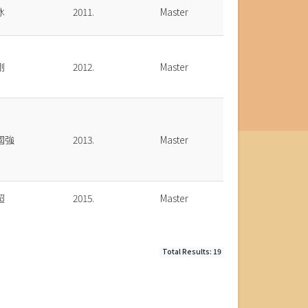
冰
2011.
Master
剛
2012.
Master
國強
2013.
Master
超
2015.
Master
Total Results: 19