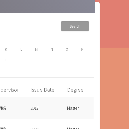
Search
K
L
M
N
O
P
i
pervisor
Issue Date
Degree
明娟
2017.
Master