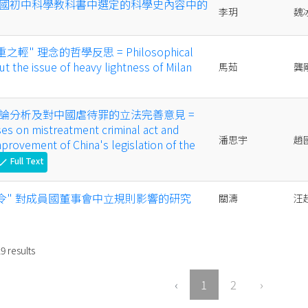
國初中科學教科書中選定的科學史內容中的
李玥
魏
輕" 理念的哲學反思 = Philosophical
t the issue of heavy lightness of Milan
馬茹
龔
論分析及對中國虐待罪的立法完善意見 =
ses on mistreatment criminal act and
潘思宇
趙
provement of China's legislation of the
Full Text
heck
指令" 對成員國董事會中立規則影響的研究
關濤
汪
19
results
‹
1
2
›