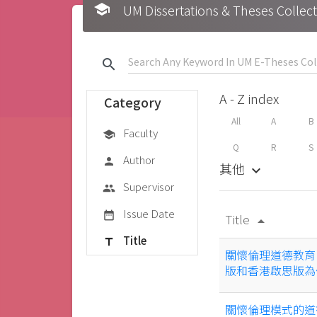
school
UM Dissertations & Theses 
search
A - Z index
Category
All
A
B
Faculty
school
Q
R
S
Author
person
其他
keyboard_arrow_down
Supervisor
group
Issue Date
date_range
Title
arrow_drop_up
Title
title
關懷倫理道德教育
版和香港啟思版
關懷倫理模式的道