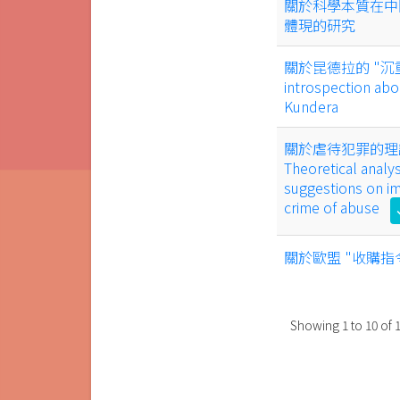
關於科學本質在中
體現的研究
關於昆德拉的 "沉重之
introspection abou
Kundera
關於虐待犯罪的理
Theoretical analy
suggestions on im
crime of abuse
c
關於歐盟 "收購
Showing
1
to
10
of