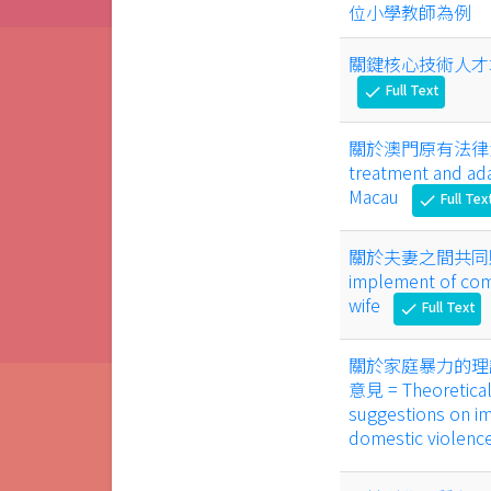
位小學教師為例
關鍵核心技術人才
Full Text
check
關於澳門原有法律清理及
treatment and adap
Macau
Full Tex
check
關於夫妻之間共同財產的
implement of co
wife
Full Text
check
關於家庭暴力的理
意見 = Theoretical
suggestions on i
domestic violence