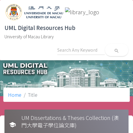
UML Digital Resources Hub
University of Macau Library
search
Home
Title
UM Dissertations & Theses Collection (澳
school
門大學電子學位論文庫)