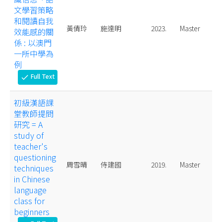
文學習策略
和閱讀自我
黃倩玲
施達明
2023.
Master
效能感的關
係 : 以澳門
一所中學為
例
Full Text
check
初級漢語課
堂教師提問
研究 = A
study of
teacher's
questioning
周雪晴
侍建國
2019.
Master
techniques
in Chinese
language
class for
beginners