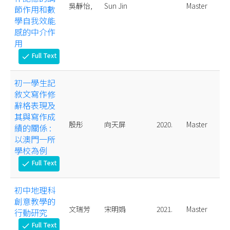
吳靜怡,
Sun Jin
Master
節作用和數
學自我效能
感的中介作
用
Full Text
check
初一學生記
敘文寫作修
辭格表現及
其與寫作成
殷彤
向天屏
2020.
Master
績的關係 :
以澳門一所
學校為例
Full Text
check
初中地理科
創意教學的
文瑞芳
宋明娟
2021.
Master
行動研究
Full Text
check