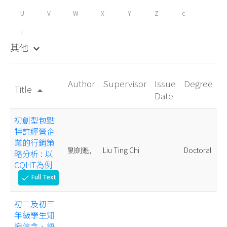
U
V
W
X
Y
Z
c
i
其他
keyboard_arrow_down
Author
Supervisor
Issue
Degree
Title
arrow_drop_up
Date
初創型包點
特許經營企
業的行銷策
劉劍魁,
Liu Ting Chi
Doctoral
略分析 : 以
CQHT為例
Full Text
check
初二及初三
年級學生知
識信念、語