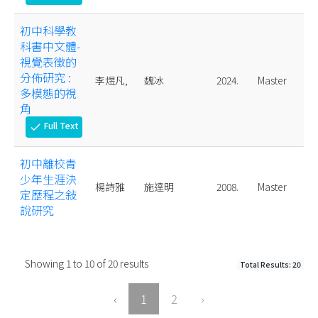
初中科學教
科書中文體-
視覺表徵的
分佈研究 :
李煜凡,
魏冰
2024.
Master
多模態的視
角
Full Text
check
初中離校青
少年生涯決
楊詩雅
施達明
2008.
Master
定歷程之敍
說研究
Showing
1
to
10
of
20
results
Total Results: 20
‹
1
2
›