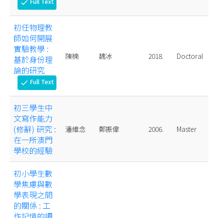
Full Text
check
初任物理教
師如何開展
實驗教學 :
陳楠
魏冰
2018.
Doctoral
基於身份理
論的研究
Full Text
check
初三學生中
文寫作能力
(修辭) 研究 :
潘維念
鄭振偉
2006.
Master
在一所澳門
學校的經驗
初小學生數
學焦慮與數
學表現之間
的關係 : 工
作記憶的調