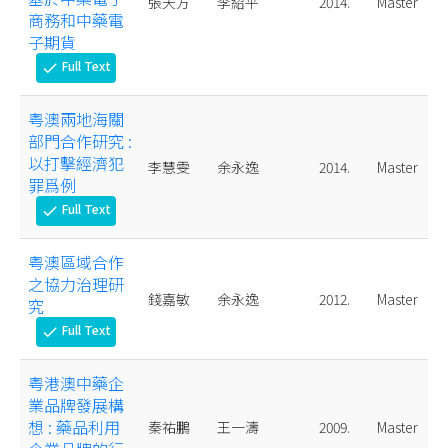
張天方
李紹平
2014.
Master
商務和中藥電
子期貨
Full Text
check
粤澳兩地海關
部門合作研究 :
以打擊經濟犯
李慧雯
余永逸
2014.
Master
罪爲例
Full Text
check
粤澳區域合作
之協力治理研
錢嘉敏
余永逸
2012.
Master
究
Full Text
check
粤港澳中藥企
業品牌發展構
想 : 藥品利用
秦祐鵬
王一濤
2009.
Master