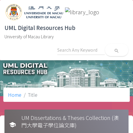
UML Digital Resources Hub
University of Macau Library
search
Home
Title
UM Dissertations & Theses Collection (澳
school
門大學電子學位論文庫)