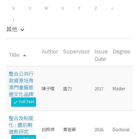
U
V
W
X
Y
Z
c
i
其他
keyboard_arrow_down
Author
Supervisor
Issue
Degree
Title
arrow_drop_up
Date
整合公共行
政資源培育
澳門會展旅
陳子櫻
盛力
2017.
Master
遊文化品牌
Full Text
check
整合及制度
化 : 唐前期
白照傑
賈晉華
2016.
Doctoral
道教研究