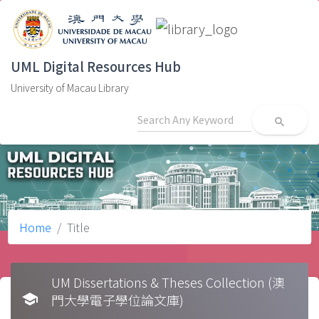
UML Digital Resources Hub
University of Macau Library
search
Home
Title
UM Dissertations & Theses Collection (澳
school
門大學電子學位論文庫)