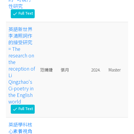
性研究
Full Text
check
英語新世界
李清照詞作
的接受研究
= The
research on
the
reception of
范婧婕
張月
2024.
Master
Li
Qingzhao's
Ci-poetry in
the English
world
Full Text
check
英語學科核
心素養視角