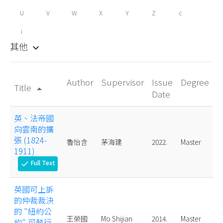
U
V
W
X
Y
Z
c
i
其他
keyboard_arrow_down
Author
Supervisor
Issue
Degree
Title
arrow_drop_up
Date
英、法帝國
向雲南的擴
張 (1824-
魯怡含
茅海建
2022.
Master
1911)
Full Text
check
英國可上訴
的仲裁裁決
的 "紐約公
王榮國
Mo Shijian
2014.
Master
約" 可執行