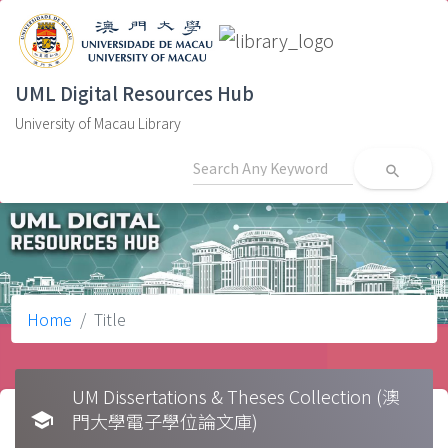
UML Digital Resources Hub
University of Macau Library
search
Home
Title
UM Dissertations & Theses Collection (澳
school
門大學電子學位論文庫)