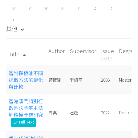
U
V
W
X
Y
Z
c
i
其他
keyboard_arrow_down
Author
Supervisor
Issue
Degree
Title
arrow_drop_up
Date
香附揮發油不同
提取方法的優化
譚捷瑜
李紹平
2006.
Master
與比較
香港澳門特別行
政區法院基本法
高真
汪超
2022.
Doctoral
解釋權問題研究
Full Text
check