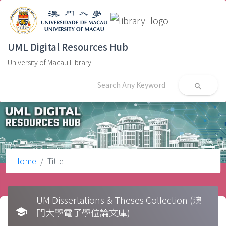
UML Digital Resources Hub
University of Macau Library
search
Home
Title
UM Dissertations & Theses Collection (澳
school
門大學電子學位論文庫)