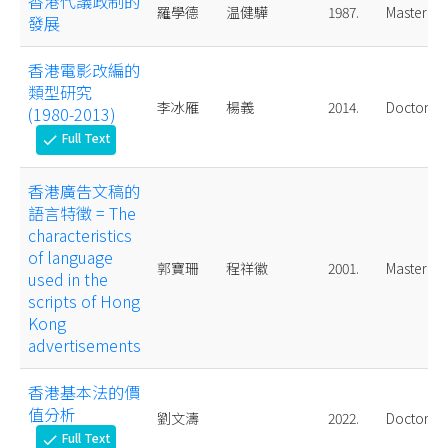
香港代議政制的
羅學德
温健驊
1987.
Master
發展
香港電影改編的
類型研究
李冰雁
楊義
2014.
Doctoral
(1980-2013)
Full Text
check
香港廣告文稿的
語言特徵 = The
characteristics
of language
郭寶珊
程祥徽
2001.
Master
used in the
scripts of Hong
Kong
advertisements
香港基本法的價
值分析
劉文濤
2022.
Doctoral
Full Text
check