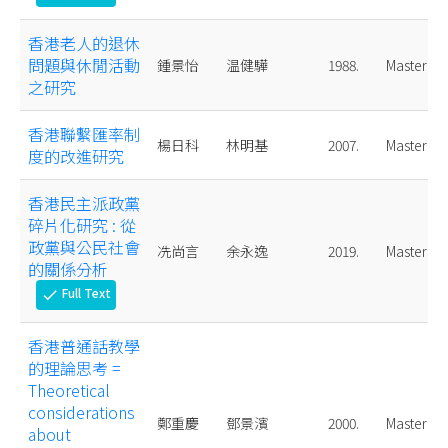
香港老人的退休
問題與休閒活動
鍾景怡
温健驊
1988.
Master
之研究
香港聯繫匯率制
楊日科
林明基
2007.
Master
度的改進研究
香港民主派政黨
碎片化研究 : 從
政黨與公民社會
冼尚言
余永逸
2019.
Master
的關係分析
Full Text
check
香港普通話教學
的理論思考 =
Theoretical
considerations
鄭重慶
鄧景濱
2000.
Master
about