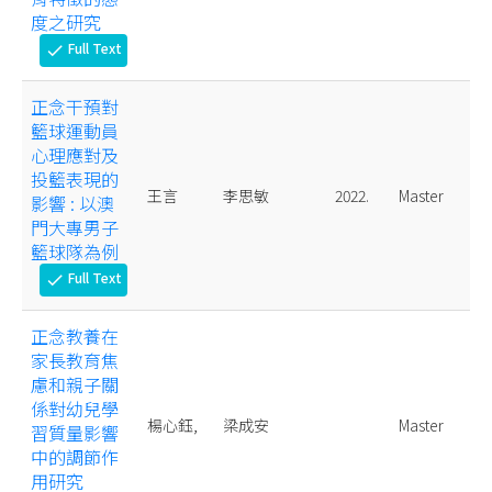
度之研究
Full Text
check
正念干預對
籃球運動員
心理應對及
投籃表現的
王言
李思敏
2022.
Master
影響 : 以澳
門大專男子
籃球隊為例
Full Text
check
正念教養在
家長教育焦
慮和親子關
係對幼兒學
楊心鈺,
梁成安
Master
習質量影響
中的調節作
用研究