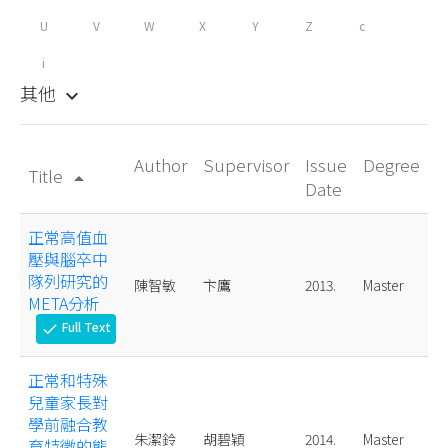
U
V
W
X
Y
Z
c
i
其他
keyboard_arrow_down
Author
Supervisor
Issue
Degree
Title
arrow_drop_up
Date
正常高值血
壓與腦卒中
隊列研究的
陳智敏
卞鷹
2013.
Master
META分析
Full Text
check
正常和特殊
兒童家長對
學前融合教
朱潔鈴
胡碧穎
2014.
Master
育特徵的態