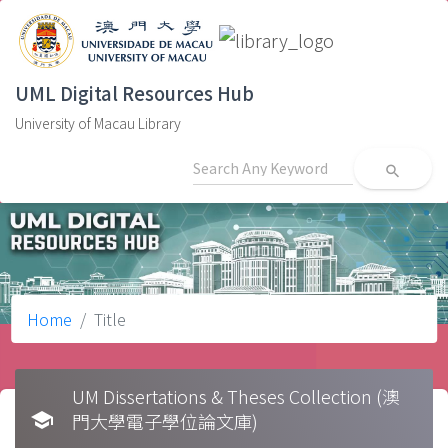
UML Digital Resources Hub
University of Macau Library
search
Home
Title
UM Dissertations & Theses Collection (澳
school
門大學電子學位論文庫)