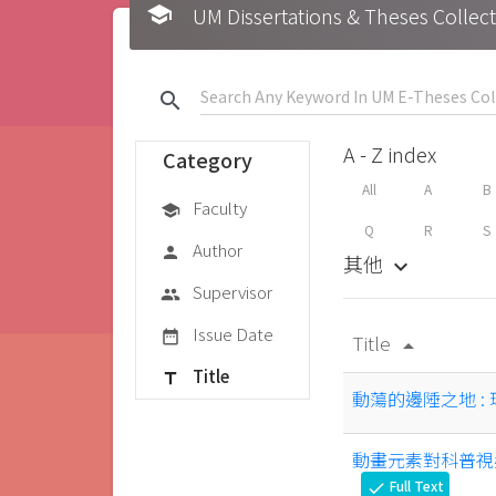
school
UM Dissertations & Theses 
search
A - Z index
Category
All
A
B
Faculty
school
Q
R
S
Author
person
其他
keyboard_arrow_down
Supervisor
group
Issue Date
date_range
Title
arrow_drop_up
Title
title
動蕩的邊陲之地 :
動畫元素對科普視
Full Text
check