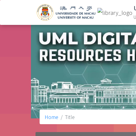
U
Home
Title