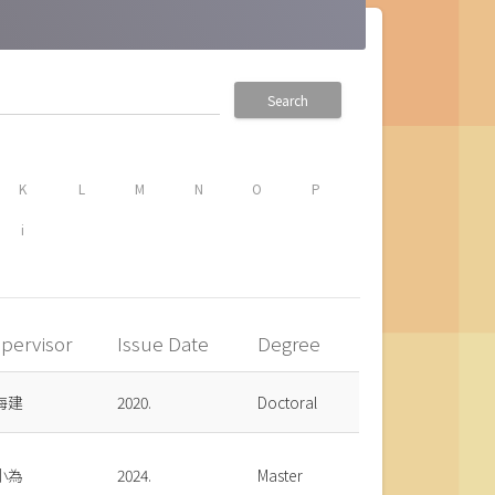
Search
K
L
M
N
O
P
i
pervisor
Issue Date
Degree
海建
2020.
Doctoral
小為
2024.
Master