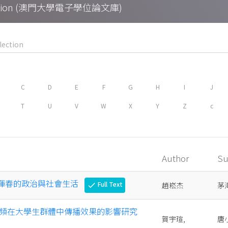
Collection (澳門大學電子學位論文庫)
C
D
E
F
G
H
I
J
T
U
V
W
X
Y
Z
c
Author
Su
 琿春的政治與社會生活
Full Text
趙崧杰
茅
check
頻在大學生群體中傳播效果的影響研究
賀宇瑄,
唐