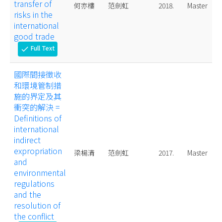
transfer of
何亦樓
范劍虹
2018.
Master
risks in the
international
good trade
Full Text
check
國際間接徵收
和環境管制措
施的界定及其
衝突的解決 =
Definitions of
international
indirect
expropriation
梁楊清
范劍虹
2017.
Master
and
environmental
regulations
and the
resolution of
the conflict