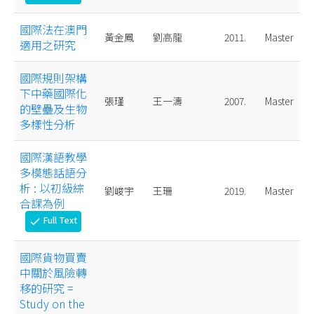
國際法在澳門
黃金鳳
劉高龍
2011.
Master
適用之研究
國際規則架構
下中藥國際化
張瑾
王一濤
2007.
Master
的壁壘及生物
多樣性分析
國際漢語教學
多模態話語分
析 : 以初級綜
劉峻宇
王珊
2019.
Master
合課為例
Full Text
check
國際貨物買賣
中關於風險轉
移的研究 =
Study on the