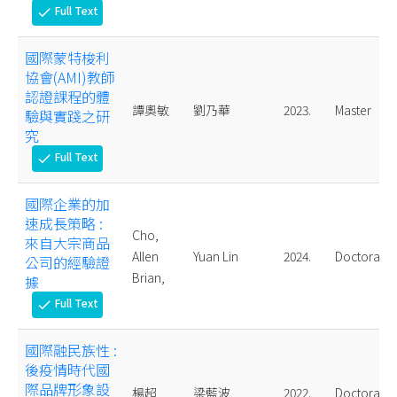
Full Text
check
國際蒙特梭利
協會(AMI)教師
認證課程的體
譚奧敏
劉乃華
2023.
Master
驗與實踐之研
究
Full Text
check
國際企業的加
速成長策略 :
Cho,
來自大宗商品
Allen
Yuan Lin
2024.
Doctoral
公司的經驗證
Brian,
據
Full Text
check
國際融民族性 :
後疫情時代國
際品牌形象設
楊超
梁藍波
2022.
Doctoral