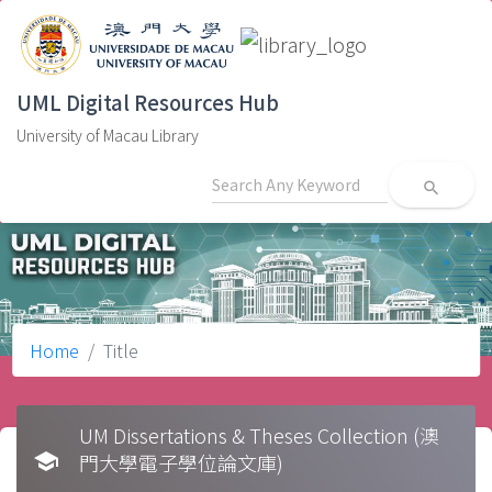
UML Digital Resources Hub
University of Macau Library
search
Home
Title
UM Dissertations & Theses Collection (澳
school
門大學電子學位論文庫)