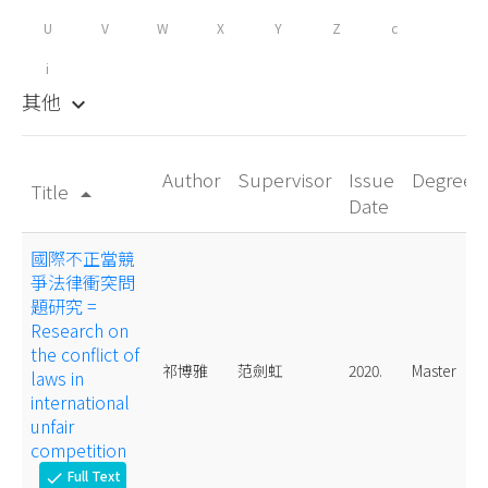
U
V
W
X
Y
Z
c
i
其他
keyboard_arrow_down
Author
Supervisor
Issue
Degree
Title
arrow_drop_up
Date
國際不正當競
爭法律衝突問
題研究 =
Research on
the conflict of
祁博雅
范劍虹
2020.
Master
laws in
international
unfair
competition
Full Text
check