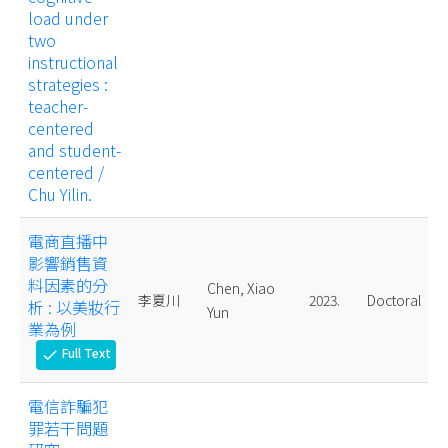
load under
two
instructional
strategies :
teacher-
centered
and student-
centered /
Chu Yilin.
電商直播中
影響銷售資
料因素的分
Chen, Xiao
李夏川
2023.
Doctoral
析 : 以美妝行
Yun
業為例
Full Text
check
電信詐騙犯
罪若干問題