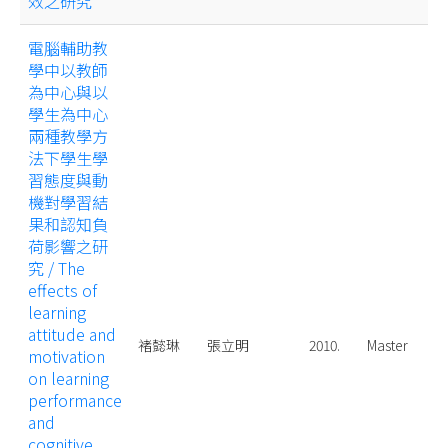
效之研究
電腦輔助教
學中以教師
為中心與以
學生為中心
兩種教學方
法下學生學
習態度與動
機對學習結
果和認知負
荷影響之研
究 / The
effects of
learning
attitude and
褚懿琳
張立明
2010.
Master
motivation
on learning
performance
and
cognitive