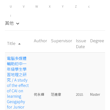
U
V
W
X
Y
Z
c
i
其他
keyboard_arrow_down
Author
Supervisor
Issue
Degree
Title
arrow_drop_up
Date
電腦多媒體
輔助初中一
年級學生學
習地理之研
究 / A study
of the effect
of CAI on
何永輝
范進偉
2010.
Master
learning
Geogaphy
for Junior