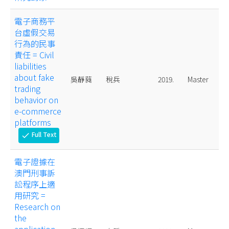
電子商務平
台虛假交易
行為的民事
責任 = Civil
liabilities
about fake
吳靜蕤
稅兵
2019.
Master
trading
behavior on
e-commerce
platforms
Full Text
check
電子證據在
澳門刑事訴
訟程序上適
用研究 =
Research on
the