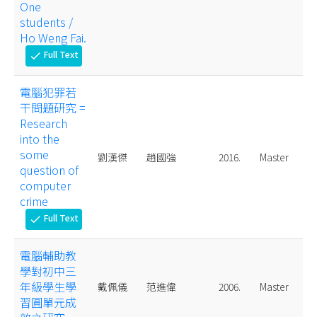
One
students /
Ho Weng Fai.
Full Text
check
電腦犯罪若
干問題研究 =
Research
into the
some
劉漢傑
趙國強
2016.
Master
question of
computer
crime
Full Text
check
電腦輔助教
學對初中三
年級學生學
戴佩儀
范進偉
2006.
Master
習圓單元成