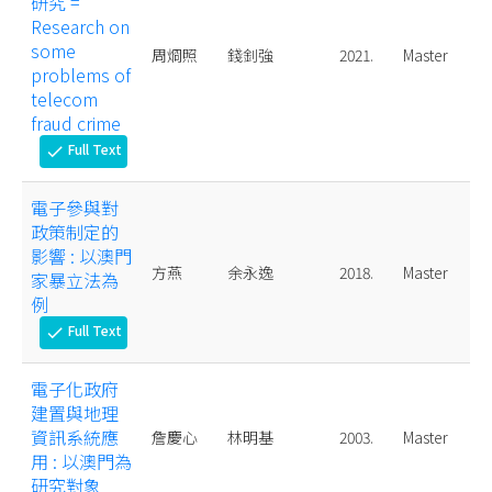
研究 =
Research on
some
周烱照
錢釗強
2021.
Master
problems of
telecom
fraud crime
Full Text
check
電子參與對
政策制定的
影響 : 以澳門
方燕
余永逸
2018.
Master
家暴立法為
例
Full Text
check
電子化政府
建置與地理
資訊系統應
詹慶心
林明基
2003.
Master
用 : 以澳門為
研究對象