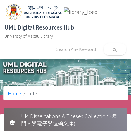
UML Digital Resources Hub
University of Macau Library
search
Home
Title
UM Dissertations & Theses Collection (澳
school
門大學電子學位論文庫)