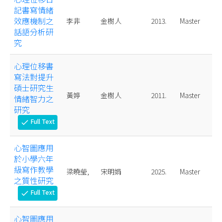
記書寫情緒
效應機制之
李非
金樹人
2013.
Master
話語分析研
究
心理位移書
寫法對提升
碩士研究生
黃婷
金樹人
2011.
Master
情緒智力之
研究
Full Text
check
心智圖應用
於小學六年
級寫作教學
梁曉瑩,
宋明娟
2025.
Master
之質性研究
Full Text
check
心智圖應用