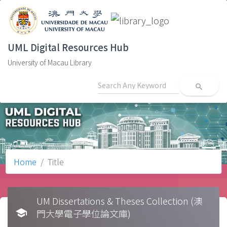
UML Digital Resources Hub
University of Macau Library
search
Home
Title
UM Dissertations & Theses Collection (澳
school
門大學電子學位論文庫)