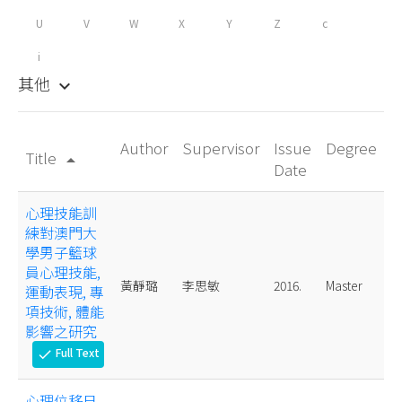
U
V
W
X
Y
Z
c
i
其他
keyboard_arrow_down
Author
Supervisor
Issue
Degree
Title
arrow_drop_up
Date
心理技能訓
練對澳門大
學男子籃球
員心理技能,
黃靜璐
李思敏
2016.
Master
運動表現, 專
項技術, 體能
影響之研究
Full Text
check
心理位移日