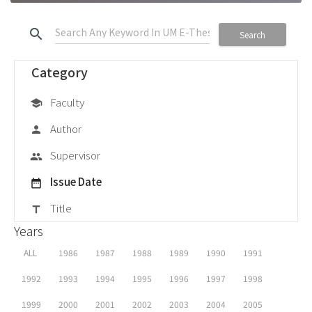
search
Search
Category
Faculty
school
Author
person
Supervisor
group
Issue Date
date_range
Title
title
Years
ALL
1986
1987
1988
1989
1990
1991
1992
1993
1994
1995
1996
1997
1998
1999
2000
2001
2002
2003
2004
2005