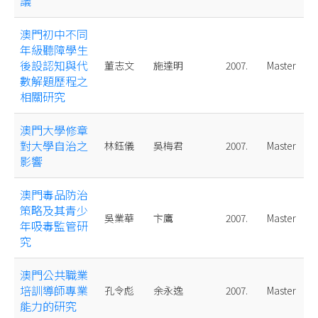
議
澳門初中不同
年級聽障學生
後設認知與代
董志文
施達明
2007.
Master
數解題歷程之
相關研究
澳門大學修章
對大學自治之
林鈺儀
吳梅君
2007.
Master
影響
澳門毒品防治
策略及其青少
吳業華
卞鷹
2007.
Master
年吸毒監管研
究
澳門公共職業
培訓導師專業
孔令彪
余永逸
2007.
Master
能力的研究