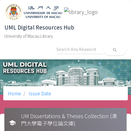
UML Digital Resources Hub
University of Macau Library
search
Home
Issue Date
UM Dissertations & Theses Collection (澳
school
門大學電子學位論文庫)