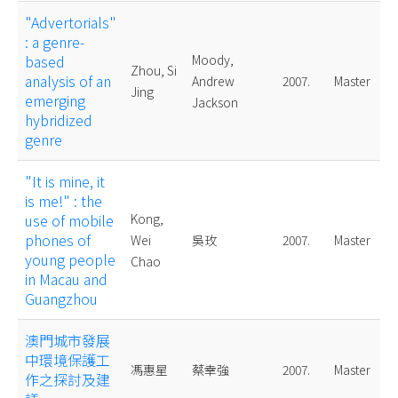
"Advertorials"
: a genre-
based
Moody,
Zhou, Si
analysis of an
Andrew
2007.
Master
Jing
emerging
Jackson
hybridized
genre
"It is mine, it
is me!" : the
use of mobile
Kong,
phones of
Wei
吳玫
2007.
Master
young people
Chao
in Macau and
Guangzhou
澳門城市發展
中環境保護工
馮惠星
蔡幸強
2007.
Master
作之探討及建