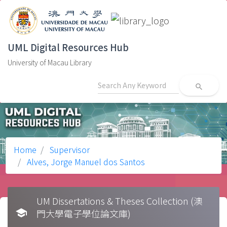
UML Digital Resources Hub
University of Macau Library
search
Home
Supervisor
Alves, Jorge Manuel dos Santos
UM Dissertations & Theses Collection (澳
school
門大學電子學位論文庫)