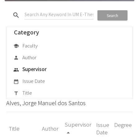
search
Search
Category
Faculty
school
Author
person
Supervisor
group
Issue Date
date_range
Title
title
Alves, Jorge Manuel dos Santos
Supervisor
Issue
Degree
Title
Author
Date
arrow_drop_up