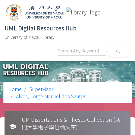
UML Digital Resources Hub
University of Macau Library
search
Home
Supervisor
Alves, Jorge Manuel dos Santos
UM Dissertations & Theses Collection (澳
school
門大學電子學位論文庫)