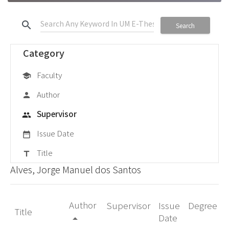
search
Search
Category
Faculty
school
Author
person
Supervisor
group
Issue Date
date_range
Title
title
Alves, Jorge Manuel dos Santos
Author
Supervisor
Issue
Degree
Title
Date
arrow_drop_up