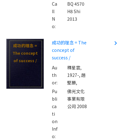
Ca
BQ 4570
ll
H8 Shi
N
2013
o:
成功的理念 = The
navigate_next
成功的理念 =
concept of
The concept
success /
of success /
Au
釋星雲,
th
1927-,
趙
or:
堅勝,
Pu
佛光文化
bli
事業有限
ca
公司 2008
ti
on
Inf
o: