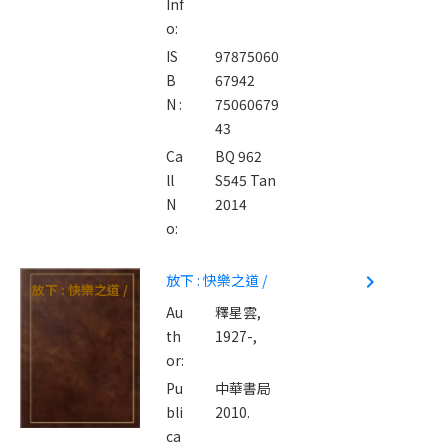
Inf
o:
IS
97875060
B
67942
N :
75060679
43
Ca
BQ 962
ll
S545 Tan
N
2014
o:
放下 : 快樂之道 /
navigate_next
放下 : 快樂之道 /
Au
釋星雲,
th
1927-,
or:
Pu
中華書局
bli
2010.
ca