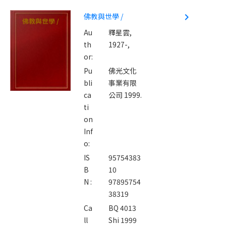
佛教與世學 /
navigate_next
佛教與世學 /
Au
釋星雲,
th
1927-,
or:
Pu
佛光文化
bli
事業有限
ca
公司 1999.
ti
on
Inf
o:
IS
95754383
B
10
N :
97895754
38319
Ca
BQ 4013
ll
Shi 1999