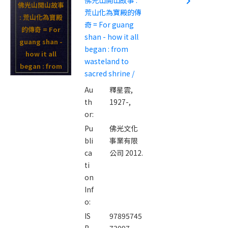
navigate_next
佛光山開山故事
荒山化為寶殿的傳
: 荒山化為寶殿
奇 = For guang
的傳奇 = For
shan - how it all
guang shan -
began : from
how it all
wasteland to
began : from
sacred shrine /
wasteland to
Au
釋星雲,
sacred shrine /
th
1927-,
or:
Pu
佛光文化
bli
事業有限
ca
公司 2012.
ti
on
Inf
o:
IS
97895745
B
73097