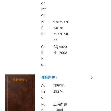
on
Inf
o:
IS
97875326
B
24638
N :
75326246
33
Ca
BQ 4020
ll
Hsi 2008
N
o:
佛教歷史 /
navigate_next
佛教歷史 /
Au
釋星雲,
th
1927-,
or:
Pu
上海辭書
bli
出版社