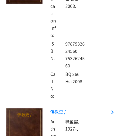
ca
2008.
ti
on
Inf
o:
IS
97875326
B
24560
N :
75326245
60
Ca
BQ 266
ll
Hsi 2008
N
o:
佛教史 /
navigate_next
佛教史 /
Au
釋星雲,
th
1927-,
or: