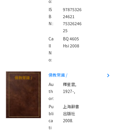
o:
IS
97875326
B
24621
N :
75326246
25
Ca
BQ 4605
ll
Hsi 2008
N
o:
佛教常識 /
navigate_next
佛教常識 /
Au
釋星雲,
th
1927-,
or:
Pu
上海辭書
bli
出版社
ca
2008.
ti