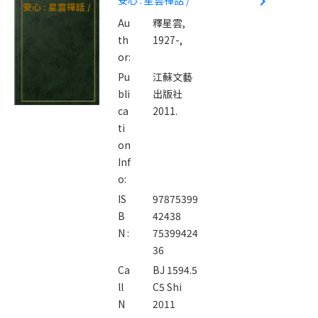
navigate_next
安心 : 星雲禪話 /
Au
釋星雲,
th
1927-,
or:
Pu
江蘇文藝
bli
出版社
ca
2011.
ti
on
Inf
o:
IS
97875399
B
42438
N :
75399424
36
Ca
BJ 1594.5
ll
C5 Shi
N
2011