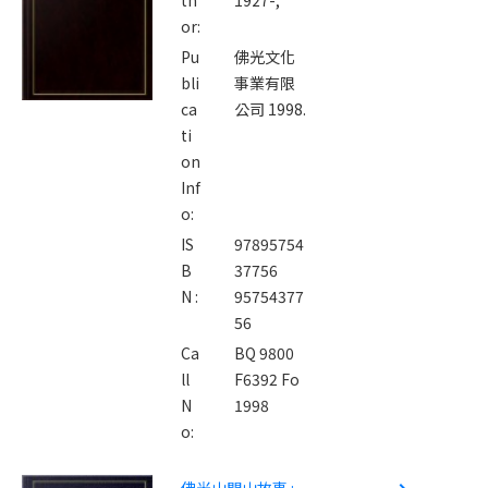
or:
Pu
佛光文化
bli
事業有限
ca
公司 1998.
ti
on
Inf
o:
IS
97895754
B
37756
N :
95754377
56
Ca
BQ 9800
ll
F6392 Fo
N
1998
o:
佛光山開山故事 :