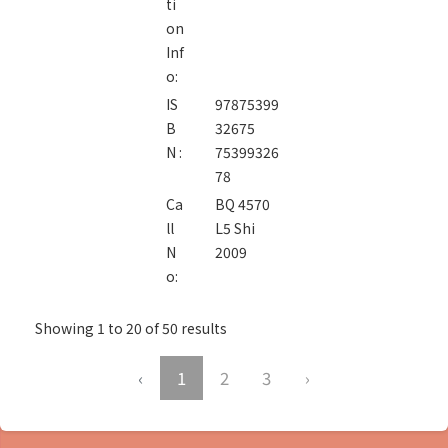
ti
on
Inf
o:
IS
97875399
B
32675
N :
75399326
78
Ca
BQ 4570
ll
L5 Shi
N
2009
o:
Showing
1
to
20
of
50
results
‹
1
2
3
›