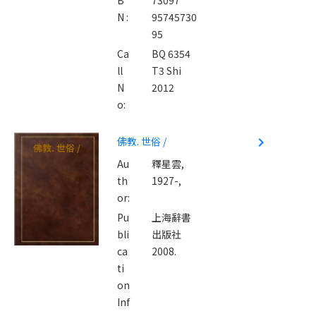
N :
95745730
95
Ca
BQ 6354
ll
T3 Shi
N
2012
o:
佛教. 世俗 /
navigate_next
佛教. 世俗 /
Au
釋星雲,
th
1927-,
or:
Pu
上海辭書
bli
出版社
ca
2008.
ti
on
Inf