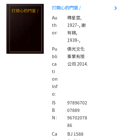
打開心的門窗 /
navigate_next
打開心的門窗 /
Au
釋星雲,
th
1927-,
謝
or:
有錫,
1939-,
Pu
佛光文化
bli
事業有限
ca
公司 2014.
ti
on
Inf
o:
IS
97896702
B
07889
N :
96702078
86
Ca
BJ 1588