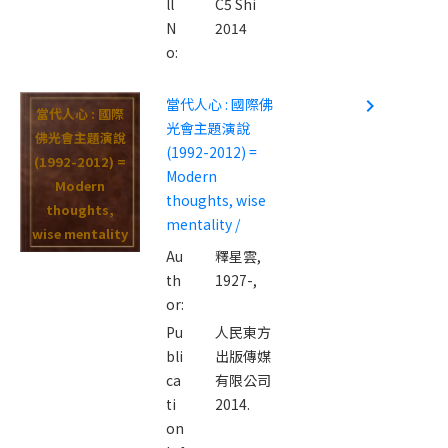
ll
C5 Shi
N
2014
o:
當代人心 : 國際佛
navigate_next
當代人心 : 國際
光會主題演說
佛光會主題演說
(1992-2012) =
(1992-2012) =
Modern
Modern
thoughts, wise
thoughts,
mentality /
wise mentality
Au
釋星雲,
/
th
1927-,
or:
Pu
人民東方
bli
出版傳媒
ca
有限公司
ti
2014.
on