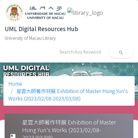
UML Digital Resources Hub
University of Macau Library
search
Home
星雲大師著作特展 Exhibition of Master Hsing Yun's
Works (2023/02/08-2023/03/08)
星雲大師著作特展 Exhibition of Master
Hsing Yun's Works (2023/02/08-
book
2023/03/08)