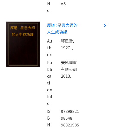
N
v.8
o:
厚道 : 星雲大師的
navigate_next
厚道 : 星雲大師
人生成功課
的人生成功課
Au
釋星雲,
th
1927-,
or:
Pu
天地圖書
bli
有限公司
ca
2013.
ti
on
Inf
o:
IS
97898821
B
98548
N :
98821985