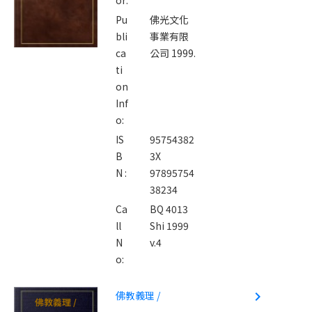
Pu
佛光文化
bli
事業有限
ca
公司 1999.
ti
on
Inf
o:
IS
95754382
B
3X
N :
97895754
38234
Ca
BQ 4013
ll
Shi 1999
N
v.4
o:
佛教義理 /
navigate_next
佛教義理 /