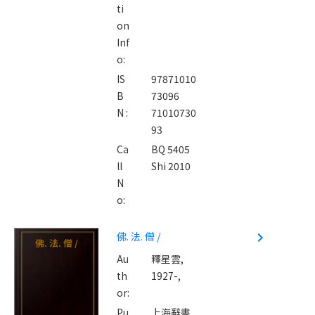
ti
on
Inf
o:
IS
97871010
B
73096
N :
71010730
93
Ca
BQ 5405
ll
Shi 2010
N
o:
佛. 法. 僧 /
navigate_next
佛. 法. 僧 /
Au
釋星雲,
th
1927-,
or:
Pu
上海辭書