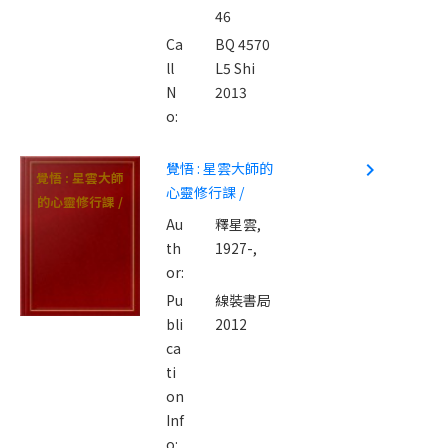
46
Ca
BQ 4570
ll
L5 Shi
N
2013
o:
覺悟 : 星雲大師的
navigate_next
覺悟 : 星雲大師
心靈修行課 /
的心靈修行課 /
Au
釋星雲,
th
1927-,
or:
Pu
線裝書局
bli
2012
ca
ti
on
Inf
o: