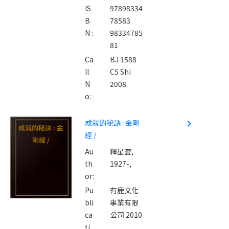
IS
97898334
B
78583
N :
98334785
81
Ca
BJ 1588
ll
C5 Shi
N
2008
o:
成就的秘訣 : 金剛
navigate_next
成就的秘訣 : 金
經 /
剛經 /
Au
釋星雲,
th
1927-,
or:
Pu
有鹿文化
bli
事業有限
ca
公司 2010
ti