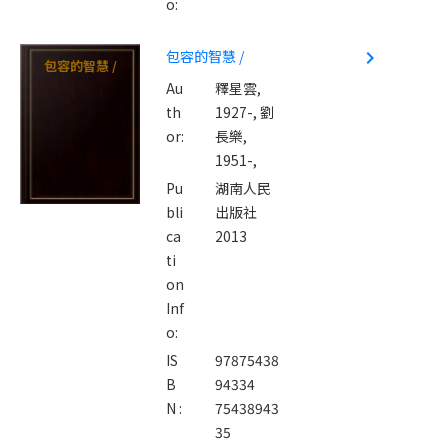
o:
包容的智慧 /
navigate_next
包容的智慧 /
Au
釋星雲,
th
1927-,
劉
or:
長樂,
1951-,
Pu
湖南人民
bli
出版社
ca
2013
ti
on
Inf
o:
IS
97875438
B
94334
N :
75438943
35