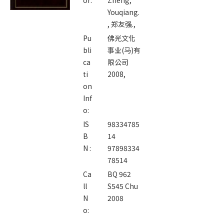
Youqiang.
,
郑友强.,
Pu
佛光文化
bli
事业(马)有
ca
限公司
ti
2008,
on
Inf
o:
IS
98334785
B
14
N :
97898334
78514
Ca
BQ 962
ll
S545 Chu
N
2008
o: