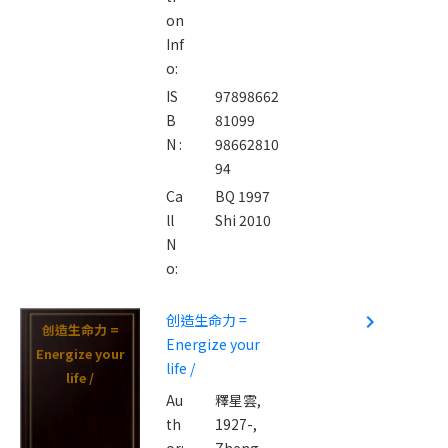
on
Inf
o:
IS
97898662
B
81099
N :
98662810
94
Ca
BQ 1997
ll
Shi 2010
N
o:
创造生命力 =
navigate_next
创造生命力 =
Energize your
Energize your
life /
life /
Au
釋星雲,
th
1927-,
or:
Zheng,