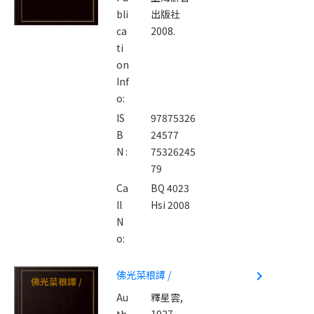
bli
出版社
ca
2008.
ti
on
Inf
o:
IS
97875326
B
24577
N :
75326245
79
Ca
BQ 4023
ll
Hsi 2008
N
o:
佛光菜根譚 /
navigate_next
佛光菜根譚 /
Au
釋星雲,
th
1927-,