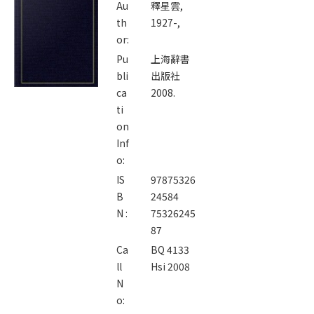
Au
釋星雲,
th
1927-,
or:
Pu
上海辭書
bli
出版社
ca
2008.
ti
on
Inf
o:
IS
97875326
B
24584
N :
75326245
87
Ca
BQ 4133
ll
Hsi 2008
N
o: