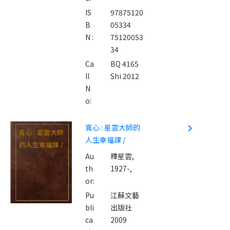
IS
97875120
B
05334
N :
75120053
34
Ca
BQ 4165
ll
Shi 2012
N
o:
寬心 : 星雲大師的
navigate_next
寬心 : 星雲大師
人生幸福課 /
的人生幸福課 /
Au
釋星雲,
th
1927-,
or:
Pu
江蘇文藝
bli
出版社
ca
2009