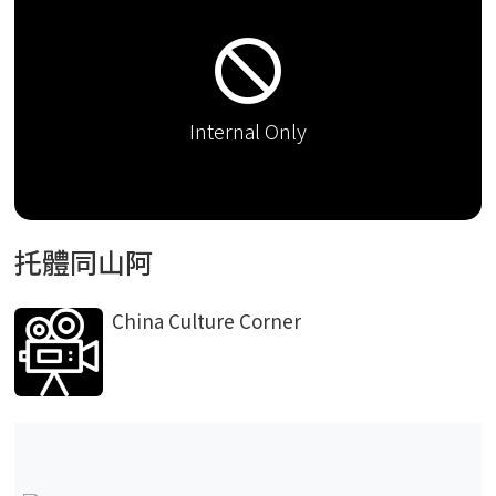
do_not_disturb
Internal Only
托體同山阿
China Culture Corner