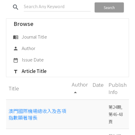
search
Search
Browse
Journal Title
menu_book
Author
person
Issue Date
date_range
Article Title
title
Author
Date
Publish
Title
Info
arrow_drop_up
第24期,
澳門國際機場總收入及各項
第46-48
指數顯著增長
頁