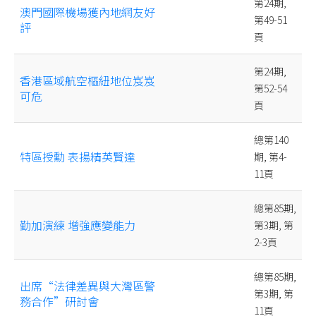
第24期,
澳門國際機場獲內地網友好
第49-51
評
頁
第24期,
香港區域航空樞紐地位岌岌
第52-54
可危
頁
總第140
特區授勳 表揚精英賢達
期, 第4-
11頁
總第85期,
勤加演練 增強應變能力
第3期, 第
2-3頁
總第85期,
出席“法律差異與大灣區警
第3期, 第
務合作”研討會
11頁