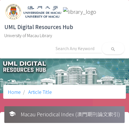
UML Digital Resources Hub
University of Macau Library
search
Home
Article Title
school
Macau Periodical Index (澳門期刊論文索引)