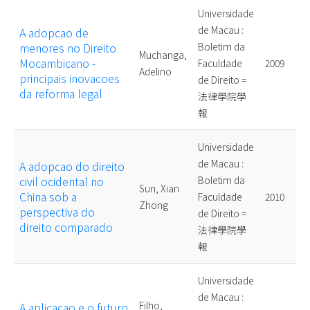
Universidade
de Macau :
A adopcao de
menores no Direito
Boletim da
Muchanga,
Mocambicano -
Faculdade
2009
Adelino
principais inovacoes
de Direito =
da reforma legal
法律學院學
報
Universidade
de Macau :
A adopcao do direito
civil ocidental no
Boletim da
Sun, Xian
China sob a
Faculdade
2010
Zhong
perspectiva do
de Direito =
direito comparado
法律學院學
報
Universidade
de Macau :
Filho,
A aplicacao e o futuro