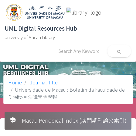
UML Digital Resources Hub
University of Macau Library
search
Home
Journal Title
Universidade de Macau : Boletim da Faculdade de
Direito = 法律學院學報
school
Macau Periodical Index (澳門期刊論文索引)