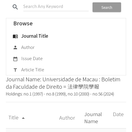
search
Search
Browse
Journal Title
menu_book
Author
person
Issue Date
date_range
Article Title
title
Journal Name: Universidade de Macau : Boletim
da Faculdade de Direito = 法律學院學報
Holdings: no.1 (1997) - no.8 (1999), no.10 (2000) - no.56 (2024)
Journal
Date
Title
Author
arrow_drop_up
Name