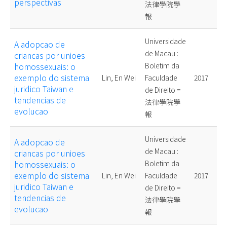
perspectivas
法律學院學
報
Universidade
A adopcao de
de Macau :
criancas por unioes
homossexuais: o
Boletim da
exemplo do sistema
Lin, En Wei
Faculdade
2017
juridico Taiwan e
de Direito =
tendencias de
法律學院學
evolucao
報
Universidade
A adopcao de
de Macau :
criancas por unioes
homossexuais: o
Boletim da
exemplo do sistema
Lin, En Wei
Faculdade
2017
juridico Taiwan e
de Direito =
tendencias de
法律學院學
evolucao
報