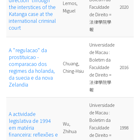
direction' through
Lemos,
the interstices of the
Faculdade
2020
Miguel
Katanga case at the
de Direito =
international criminal
法律學院學
court
報
Universidade
A "regulacao" da
de Macau :
prostituicao -
Boletim da
comparacao dos
Chuang,
Faculdade
2016
regimes da holanda,
Ching-Hsiu
de Direito =
da suecia e da nova
法律學院學
Zelandia
報
Universidade
de Macau :
A actividade
legislativa de 1994
Boletim da
Wu,
em matéria
Faculdade
1998
Zhihua
financeira: reflexões e
de Direito =