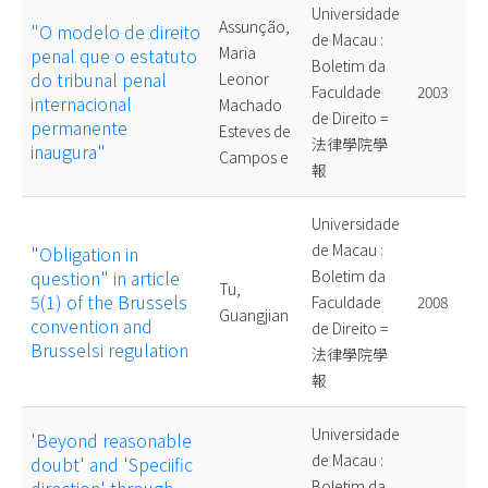
Universidade
Assunção,
"O modelo de direito
de Macau :
Maria
penal que o estatuto
Boletim da
do tribunal penal
Leonor
Faculdade
2003
internacional
Machado
de Direito =
permanente
Esteves de
法律學院學
inaugura"
Campos e
報
Universidade
de Macau :
"Obligation in
question" in article
Boletim da
Tu,
5(1) of the Brussels
Faculdade
2008
Guangjian
convention and
de Direito =
Brusselsi regulation
法律學院學
報
Universidade
'Beyond reasonable
de Macau :
doubt' and 'Speciific
Boletim da