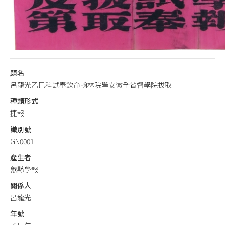
題名
呂龍光乙巳科試奉欽命翰林院學安徽全省督學院拔取
種類形式
捷報
識別號
GN0001
產生者
歙縣學報
關係人
呂龍光
年號