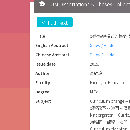
school
UM Dissertations & Theses 
Full Text
check
Title
課程領導模式的轉變, 
English Abstract
Show / Hidden
Chinese Abstract
Show / Hidden
Issue date
2015.
Author
蕭敏玲
Faculty
Faculty of Education
Degree
M.Ed.
Subject
Curriculum change -- 
課程改革 -- 澳門 -- 
Kindergarten -- Curric
幼稚園 -- 課程 -- 澳門
Curriculum planning -