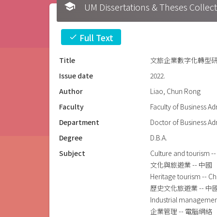
school
UM Dissertations & Theses 
Full Text
check
Title
文旅企業數字化轉型研
Issue date
2022.
Author
Liao, Chun Rong
Faculty
Faculty of Business Ad
Department
Doctor of Business Ad
Degree
D.B.A.
Subject
Culture and tourism --
文化與旅遊業 -- 中國
Heritage tourism -- Ch
歷史文化旅遊業 -- 中
Industrial managemen
企業管理 -- 電腦網絡