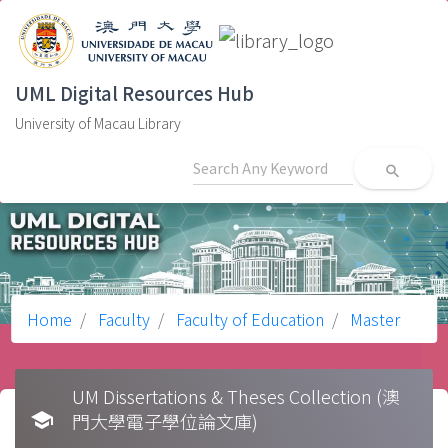
UML Digital Resources Hub
University of Macau Library
search
Home
Faculty
Faculty of Education
Master
UM Dissertations & Theses Collection (澳
school
門大學電子學位論文庫)