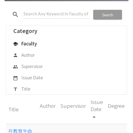
search
Search
Category
Faculty
school
Author
person
Supervisor
group
Issue Date
date_range
Title
title
Issue
Author
Supervisor
Degree
Date
Title
arrow_drop_up
在教育生命