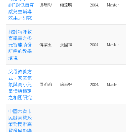
組"對低自尊
馮瑞彩
施達明
2004.
Master
感兒童輔導
效果之研究
探討特殊教
育學童之多
元智能萌發
傅潔玉
張國祥
2004.
Master
所需的教學
環境
父母教養方
式、家庭氣
氛與高小兒
梁莉莉
蘇肖好
2004.
Master
童情緖穩定
之相關研究
中國六省市
民辦高教政
策對民辦高
教發展影響