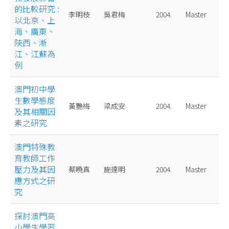
的比較研究 :
李明枝
吳君梅
2004.
Master
以北京、上
海、廣東、
陜西、淅
江、江蘇為
例
澳門初中學
生數學態度
黃艷梅
梁成安
2004.
Master
及其相關因
素之研究
澳門特殊教
育教師工作
壓力及其因
蔡曉真
施達明
2004.
Master
應方式之研
究
探討澳門高
小學生學習