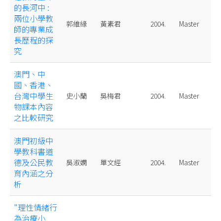
的長河中 :
兩位小學教
郭維緣
黃素君
2004.
Master
師的專業成
長歷程的探
究
澳門、中
國、香港、
台灣中學生
史小蘭
吳梅君
2004.
Master
物課本內容
之比較研究
澳門初級中
學教科書道
德及公民教
吳淑嫻
單文經
2004.
Master
育內涵之分
析
"理性情緒行
為治療小