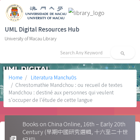
UML Digital Resources Hub
University of Macau Library
search
Home
Literatura Manchu0s
Chrestomathie Mandchou : ou recueil de textes
Mandchou : destiné aux personnes qui veulent
s'occuper de l'étude de cette langue
Books on China Online, 16th – Early 20th
Century (早期中國研究選輯, 十六至二十世
library_books
紀初)