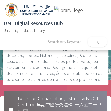
Home
Literatura persa0s
Bibliotheque orientale, ou dictionnaire universel
contenant tout ce qui fait connoître les peuples de
UML Digital Resources Hub
l'Orient : Leurs histoires et traditions tant fabuleuses
University of Macau Library
que véritables. Leurs religions et leurs sectes. Leurs
gouvernemens, politique, loix, moeurs, coûtumes, et
search
les révolutions de leurs empires. Les arts et les
sciences [...] Les vies de leurs saints, philosophes,
docteurs, poëtes, historiens, capitaines, & de tous
ceux qui se sont rendus illustres par leur vertu, leur
sçavoir ou leurs actions. Des jugemens critiques et
des extraits de leurs livres, écrits en arabe, persan ou
turc sur toutes sortes de matières & de professions
Books on China Online, 16th – Early 20th
Century (早期中國研究選輯, 十六至二十世
library_books
紀初)