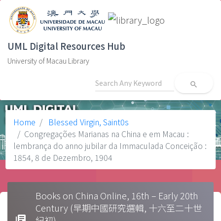
UML Digital Resources Hub
University of Macau Library
search
Home
Blessed Virgin, Saint0s
Congregações Marianas na China e em Macau :
lembrança do anno jubilar da Immaculada Conceição :
1854, 8 de Dezembro, 1904
Books on China Online, 16th – Early 20th
Century (早期中國研究選輯, 十六至二十世
library_books
紀初)