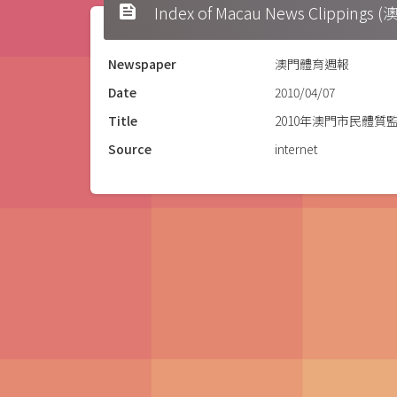
feed
Index of Macau News Clipp
Newspaper
澳門體育週報
Date
2010/04/07
Title
2010年澳門市民體
Source
internet