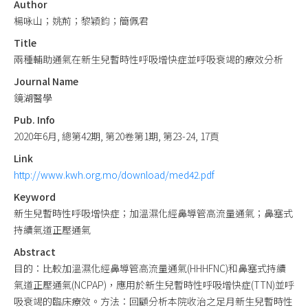
Author
楊咏山；姚荊；黎穎鈞；簡佩君
Title
兩種輔助通氣在新生兒暫時性呼吸增快症並呼吸衰竭的療效分析
Journal Name
鏡湖醫學
Pub. Info
2020年6月, 總第42期, 第20卷第1期, 第23-24, 17頁
Link
http://www.kwh.org.mo/download/med42.pdf
Keyword
新生兒暫時性呼吸增快症；加溫濕化經鼻導管高流量通氣；鼻塞式
持續氣道正壓通氣
Abstract
目的：比較加溫濕化經鼻導管高流量通氣(HHHFNC)和鼻塞式持續
氣道正壓通氣(NCPAP)，應用於新生兒暫時性呼吸增快症(TTN)並呼
吸衰竭的臨床療效。方法：回顧分析本院收治之足月新生兒暫時性