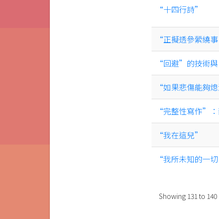
“十四行詩”
“正擬透參縈繞事
“回避”的技術與
“如果悲傷能夠熄
“完整性寫作”：
“我在這兒”
“我所未知的一切
Showing
131
to
140