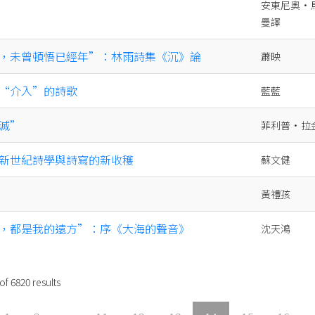
安東尼奧•馬
曼譯
，未曾頓悟已經年”：林雨詩集《沉》論
蕭映
“介入”的詩歌
藍藍
滅”
菲利普·拉金
新世紀詩學與詩寫的新收穫
蘇文健
黃禮孩
，都是我的遠方”：序《大海的聲音》
沈天鴻
of
6820
results