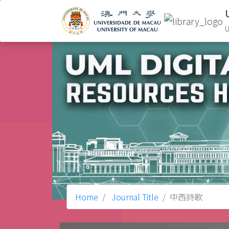
U
Home
Journal Title
中西詩歌