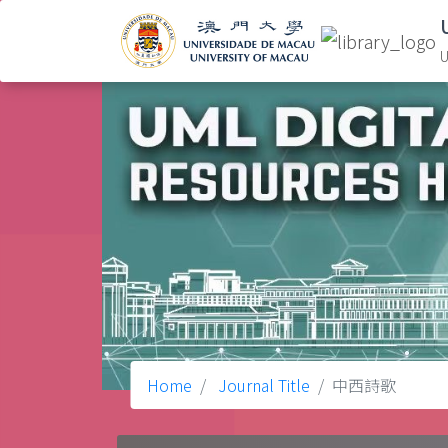
U
Home
Journal Title
中西詩歌