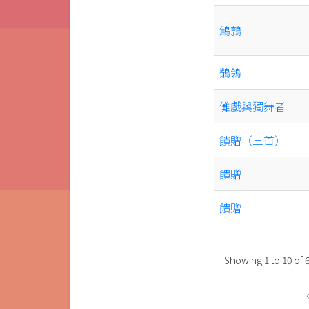
鷦鷯
鶺鴒
儺戲與獨舞者
饋贈（三首）
饋贈
饋贈
Showing
1
to
10
of