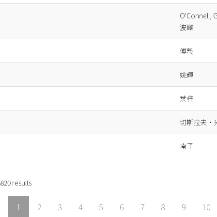
O'Connell,
波譯
傅蟄
姚輝
葉梓
切斯拉夫·
南子
6820
results
‹
1
2
3
4
5
6
7
8
9
10