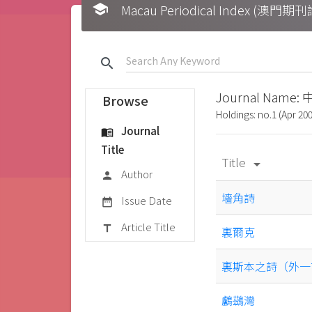
school
Macau Periodical Index (澳門
search
Journal Name
Browse
Holdings: no.1 (Apr 200
Journal
menu_book
Title
Title
arrow_drop_down
Author
person
墻角詩
Issue Date
date_range
Article Title
title
裏爾克
裏斯本之詩（外一
鸕鷀灣