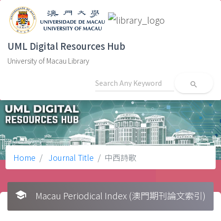
UML Digital Resources Hub
University of Macau Library
search
Home
Journal Title
中西詩歌
school
Macau Periodical Index (澳門期刊論文索引)