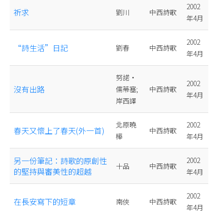
2002
祈求
劉川
中西詩歌
年4月
2002
“詩生活”日記
劉春
中西詩歌
年4月
努諾•
2002
沒有出路
儒蒂塞;
中西詩歌
年4月
岸西譯
北原曉
2002
春天又懷上了春天(外一首)
中西詩歌
樺
年4月
另一份筆記：詩歌的原創性
2002
十品
中西詩歌
的堅持與審美性的超越
年4月
2002
在長安寫下的短章
南俠
中西詩歌
年4月