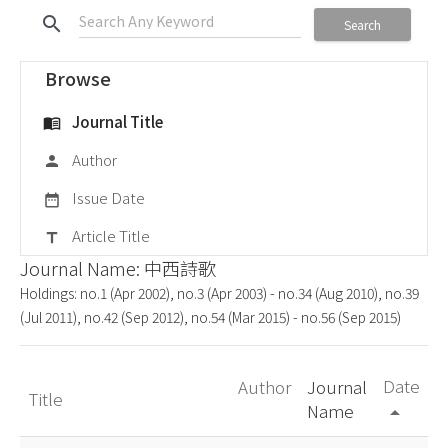
search
Search
Browse
Journal Title
menu_book
Author
person
Issue Date
date_range
Article Title
title
Journal Name: 中西詩歌
Holdings: no.1 (Apr 2002), no.3 (Apr 2003) - no.34 (Aug 2010), no.39
(Jul 2011), no.42 (Sep 2012), no.54 (Mar 2015) - no.56 (Sep 2015)
Date
Author
Journal
Title
Name
arrow_drop_up