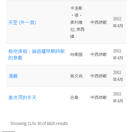
卡洛斯
•德•
2002
天空 (外一首)
奧利維
中西詩歌
年4月
拉; 岸西
譯
極地徘徊：論昌耀早期詩歌
2002
向衛國
中西詩歌
的意義
年4月
2002
清晨
吳文尚
中西詩歌
年4月
2002
激流河的冬天
呂島
中西詩歌
年4月
Showing
21
to
30
of
6820
results