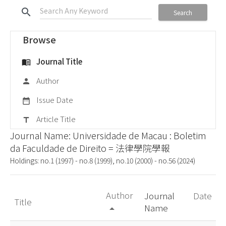
search
Search
Browse
Journal Title
menu_book
Author
person
Issue Date
date_range
Article Title
title
Journal Name: Universidade de Macau : Boletim
da Faculdade de Direito = 法律學院學報
Holdings: no.1 (1997) - no.8 (1999), no.10 (2000) - no.56 (2024)
Author
Journal
Date
Title
Name
arrow_drop_up