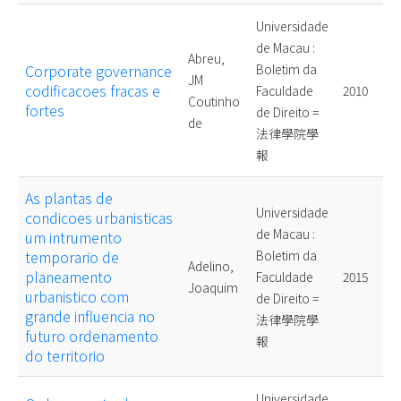
Universidade
de Macau :
Abreu,
Corporate governance
Boletim da
JM
codificacoes fracas e
Faculdade
2010
Coutinho
fortes
de Direito =
de
法律學院學
報
As plantas de
Universidade
condicoes urbanisticas
de Macau :
um intrumento
temporario de
Boletim da
Adelino,
planeamento
Faculdade
2015
Joaquim
urbanistico com
de Direito =
grande influencia no
法律學院學
futuro ordenamento
報
do territorio
Universidade