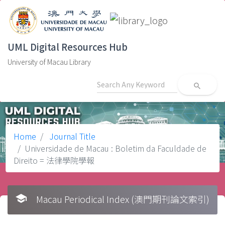
UML Digital Resources Hub
University of Macau Library
search
Home
Journal Title
Universidade de Macau : Boletim da Faculdade de
Direito = 法律學院學報
school
Macau Periodical Index (澳門期刊論文索引)