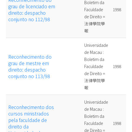
Boletim da
grau de licenciado em
Faculdade
1998
direito: despacho
de Direito =
conjunto no 112/98
法律學院學
報
Universidade
de Macau :
Reconhecimento do
Boletim da
grau de mestre em
Faculdade
1998
direito: despacho
de Direito =
conjunto no 113/98
法律學院學
報
Universidade
Reconhecimento dos
de Macau :
cursos ministrados
Boletim da
pela faculdade de
Faculdade
1998
direito da
de Direito =