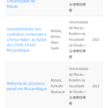
Universidade de
法律學院學
Macau
報
Universidade
de Macau :
Incumprimento nos
Abdala,
contratos comerciais e
Boletim da
Amina
a força maior: as lições
Faculdade
2023
Adao
da COVID-19 em
de Direito =
Saide
Moçambique
法律學院學
報
Universidade
de Macau :
Abdula,
Boletim da
Reforma do processo
Achirafo
Faculdade
2013
penal em Mocambique
Abubacar
de Direito =
法律學院學
報