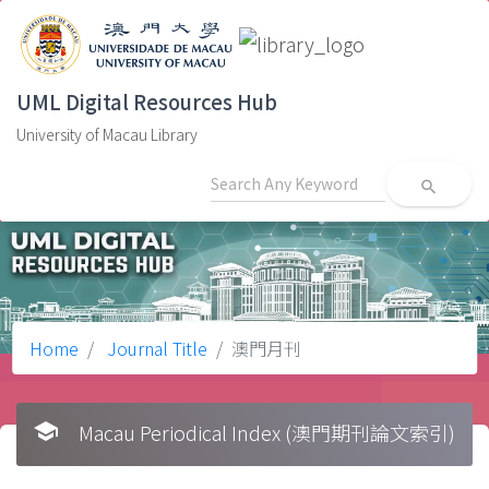
UML Digital Resources Hub
University of Macau Library
search
Home
Journal Title
澳門月刊
school
Macau Periodical Index (澳門期刊論文索引)