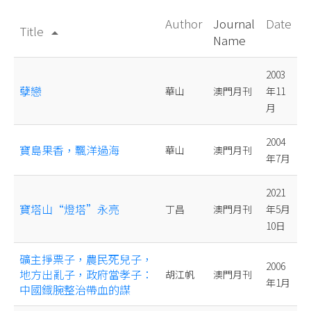
Author
Journal
Date
Title
arrow_drop_up
Name
2003
孽戀
華山
澳門月刊
年11
月
2004
寶島果香，飄洋過海
華山
澳門月刊
年7月
2021
寶塔山“燈塔”永亮
丁昌
澳門月刊
年5月
10日
礦主掙票子，農民死兒子，
2006
地方出亂子，政府當孝子：
胡江帆
澳門月刊
年1月
中國鐡腕整治帶血的謀