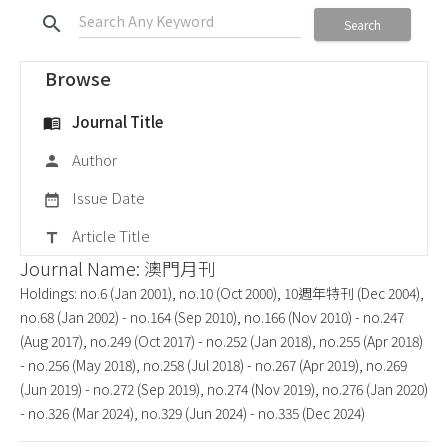
search
Search
Browse
Journal Title
menu_book
Author
person
Issue Date
date_range
Article Title
title
Journal Name: 澳門月刊
Holdings: no.6 (Jan 2001), no.10 (Oct 2000), 10週年特刊 (Dec 2004),
no.68 (Jan 2002) - no.164 (Sep 2010), no.166 (Nov 2010) - no.247
(Aug 2017), no.249 (Oct 2017) - no.252 (Jan 2018), no.255 (Apr 2018)
- no.256 (May 2018), no.258 (Jul 2018) - no.267 (Apr 2019), no.269
(Jun 2019) - no.272 (Sep 2019), no.274 (Nov 2019), no.276 (Jan 2020)
- no.326 (Mar 2024), no.329 (Jun 2024) - no.335 (Dec 2024)