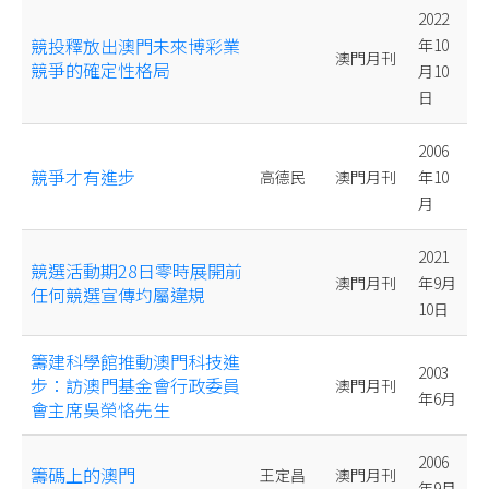
2022
競投釋放出澳門未來博彩業
年10
澳門月刊
競爭的確定性格局
月10
日
2006
競爭才有進步
高德民
澳門月刊
年10
月
2021
競選活動期28日零時展開前
澳門月刊
年9月
任何競選宣傳圴屬違規
10日
籌建科學館推動澳門科技進
2003
步：訪澳門基金會行政委員
澳門月刊
年6月
會主席吳榮恪先生
2006
籌碼上的澳門
王定昌
澳門月刊
年9月