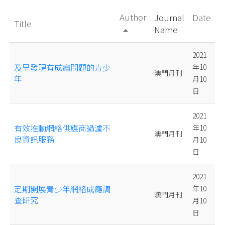
Author
Journal
Date
Title
Name
arrow_drop_up
2021
及早發現有成癮問題的青少
年10
澳門月刊
年
月10
日
2021
有效推動網絡供應商過濾不
年10
澳門月刊
良資訊服務
月10
日
2021
定期開展青少年網絡成癮調
年10
澳門月刊
查研究
月10
日