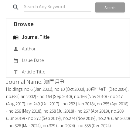
search
Search
Browse
Journal Title
menu_book
Author
person
Issue Date
date_range
Article Title
title
Journal Name: 澳門月刊
Holdings: no.6 (Jan 2001), no.10 (Oct 2000), 10週年特刊 (Dec 2004),
no.68 (Jan 2002) - no.164 (Sep 2010), no.166 (Nov 2010) - no.247
(Aug 2017), no.249 (Oct 2017) - no.252 (Jan 2018), no.255 (Apr 2018)
- no.256 (May 2018), no.258 (Jul 2018) - no.267 (Apr 2019), no.269
(Jun 2019) - no.272 (Sep 2019), no.274 (Nov 2019), no.276 (Jan 2020)
- no.326 (Mar 2024), no.329 (Jun 2024) - no.335 (Dec 2024)