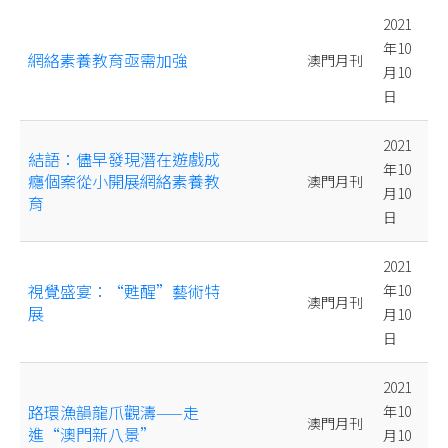
2021
年10
網絡素養教育亟需加強
澳門月刊
月10
日
2021
結語：儘早發現潛在遊戲成
年10
癮個案從小開展網絡素養教
澳門月刊
月10
育
日
2021
視覺盛宴：“甦醒”藝術特
年10
澳門月刊
展
月10
日
2021
路環漁韻龍爪觀濤——走
年10
澳門月刊
進“澳門新八景”
月10