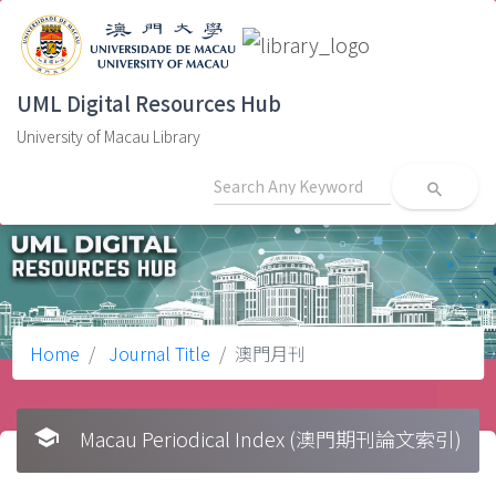
UML Digital Resources Hub
University of Macau Library
search
Home
Journal Title
澳門月刊
school
Macau Periodical Index (澳門期刊論文索引)