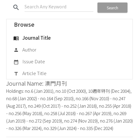
search
Search
Browse
Journal Title
menu_book
Author
person
Issue Date
date_range
Article Title
title
Journal Name: 澳門月刊
Holdings: no.6 (Jan 2001), no.10 (Oct 2000), 10週年特刊 (Dec 2004),
no.68 (Jan 2002) - no.164 (Sep 2010), no.166 (Nov 2010) - no.247
(Aug 2017), no.249 (Oct 2017) - no.252 (Jan 2018), no.255 (Apr 2018)
- no.256 (May 2018), no.258 (Jul 2018) - no.267 (Apr 2019), no.269
(Jun 2019) - no.272 (Sep 2019), no.274 (Nov 2019), no.276 (Jan 2020)
- no.326 (Mar 2024), no.329 (Jun 2024) - no.335 (Dec 2024)