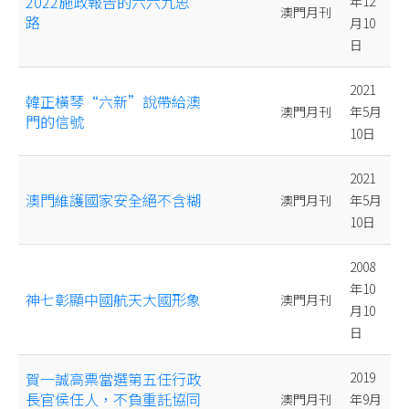
2022施政報告的六六九思
年12
澳門月刊
路
月10
日
2021
韓正橫琴“六新”說帶給澳
澳門月刊
年5月
門的信號
10日
2021
澳門維護國家安全絕不含糊
澳門月刊
年5月
10日
2008
年10
神七彰顯中國航天大國形象
澳門月刊
月10
日
賀一誠高票當選第五任行政
2019
長官侯任人，不負重託協同
澳門月刊
年9月