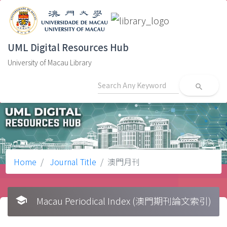
UML Digital Resources Hub
University of Macau Library
search
Home
Journal Title
澳門月刊
school
Macau Periodical Index (澳門期刊論文索引)