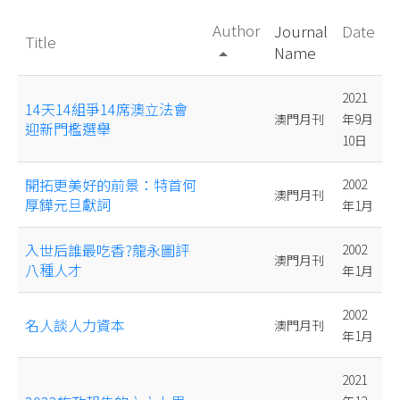
Author
Journal
Date
Title
Name
arrow_drop_up
2021
14天14組爭14席澳立法會
澳門月刊
年9月
迎新門檻選舉
10日
開拓更美好的前景：特首何
2002
澳門月刊
厚鏵元旦獻詞
年1月
入世后誰最吃香?龍永圖評
2002
澳門月刊
八種人才
年1月
2002
名人談人力資本
澳門月刊
年1月
2021