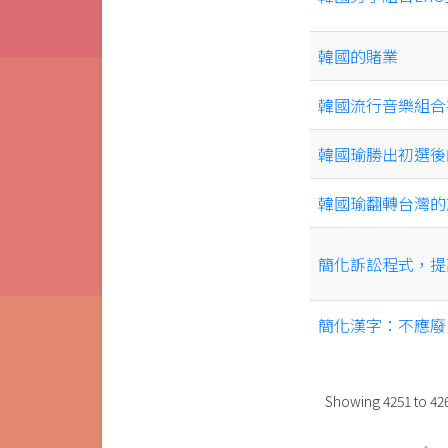
韓國的賭業
韓國流行音樂組合
韓國瑜勝出初選後
韓國瑜翻轉台灣的
簡化訴訟程式，提
簡化漢字：不應廢
Showing
4251
to
42