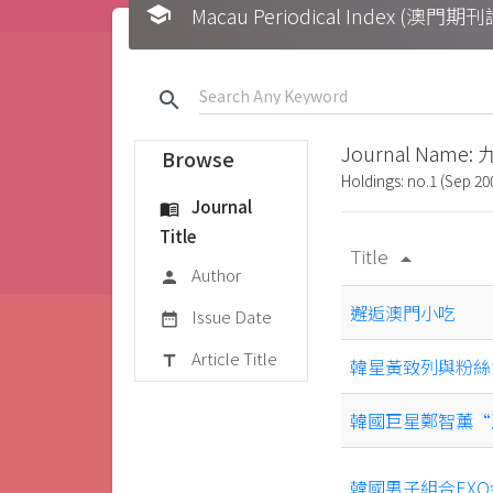
school
Macau Periodical Index (澳門
search
Journal Name:
Browse
Holdings: no.1 (Sep 200
Journal
menu_book
Title
Title
arrow_drop_up
Author
person
邂逅澳門小吃
Issue Date
date_range
Article Title
title
韓星黃致列與粉絲
韓國巨星鄭智薰“
韓國男子組合EX