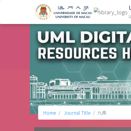
U
Home
Journal Title
九鼎