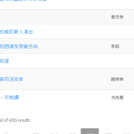
曾忠祿
在威尼斯人演出
的困境及突破方向
李超
前提
高司法效率
趙琳琳
，可微調
冼為鏗
60
of
4355
results