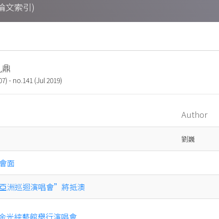
期刊論文索引)
 九鼎
7) - no.141 (Jul 2019)
Author
劉巍
會面
亞洲巡迴演唱會”將抵澳
O金光綜藝館舉行演唱會