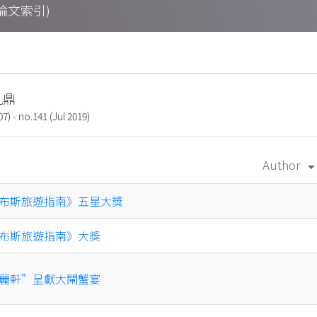
期刊論文索引)
 九鼎
7) - no.141 (Jul 2019)
Author
arrow_drop_d
布斯旅遊指南》五星大獎
布斯旅遊指南》大獎
麗軒”呈獻大閘蟹宴