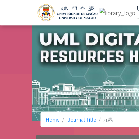
U
Home
Journal Title
九鼎