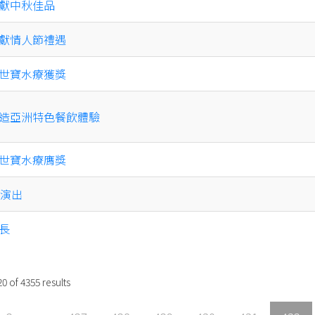
獻中秋佳品
獻情人節禮遇
世寶水療獲獎
造亞洲特色餐飲體驗
世寶水療膺獎
斯演出
長
20
of
4355
results