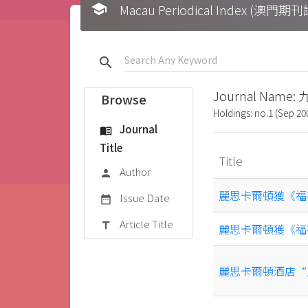
school
Macau Periodical Index (澳門
search
Journal Name:
Browse
Holdings: no.1 (Sep 200
Journal
menu_book
Title
Title
Author
person
麗思卡爾頓獲《福
Issue Date
date_range
Article Title
title
麗思卡爾頓獲《福
麗思卡爾頓酒店“