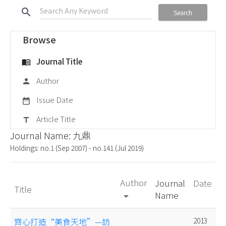
search
Search
Browse
Journal Title
menu_book
Author
person
Issue Date
date_range
Article Title
title
Journal Name: 九鼎
Holdings: no.1 (Sep 2007) - no.141 (Jul 2019)
Author
Journal
Date
Title
Name
arrow_drop_down
齊心打造“美食天地”—訪
2013