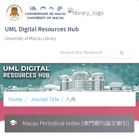
UML Digital Resources Hub
University of Macau Library
search
Home
Journal Title
九鼎
school
Macau Periodical Index (澳門期刊論文索引)