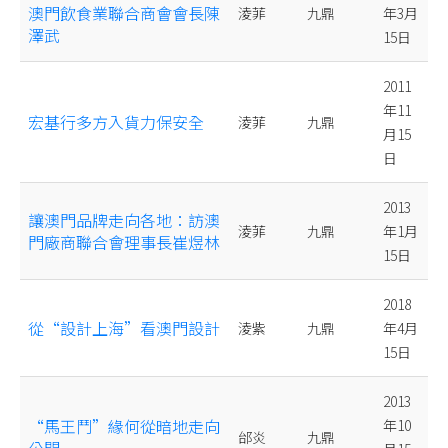
澳門飲食業聯合商會會長陳
淩菲
九鼎
年3月
澤武
15日
2011
年11
宏基行多方入貨力保安全
淩菲
九鼎
月15
日
2013
讓澳門品牌走向各地：訪澳
淩菲
九鼎
年1月
門廠商聯合會理事長崔煜林
15日
2018
從“設計上海”看澳門設計
淩紫
九鼎
年4月
15日
2013
“馬王鬥”緣何從暗地走向
年10
邰炎
九鼎