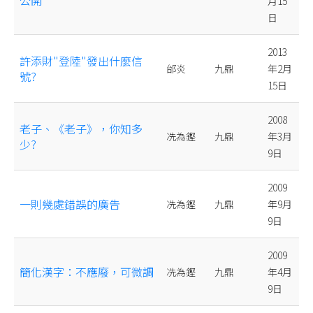
公開
月15
日
2013
許添財"登陸"發出什麼信
邰炎
九鼎
年2月
號?
15日
2008
老子、《老子》，你知多
冼為鏗
九鼎
年3月
少?
9日
2009
一則幾處錯誤的廣告
冼為鏗
九鼎
年9月
9日
2009
簡化漢字：不應廢，可微調
冼為鏗
九鼎
年4月
9日