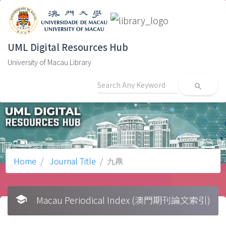
UML Digital Resources Hub
University of Macau Library
search
Home
Journal Title
九鼎
school
Macau Periodical Index (澳門期刊論文索引)