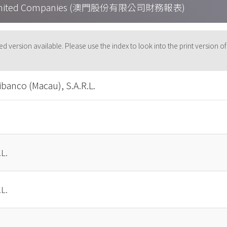
cau Limited Companies (澳門股份有限公司財務報表)
-based version available. Please use the index to look into the p
co (Macau), S.A.R.L.
L.
L.