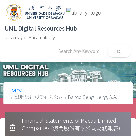
UML Digital Resources Hub
University of Macau Library
search
Home
誠興銀行股份有限公司 / Banco Seng Heng, S.A.
Financial Statements of Macau Limited
account_balance
Companies (澳門股份有限公司財務報表)