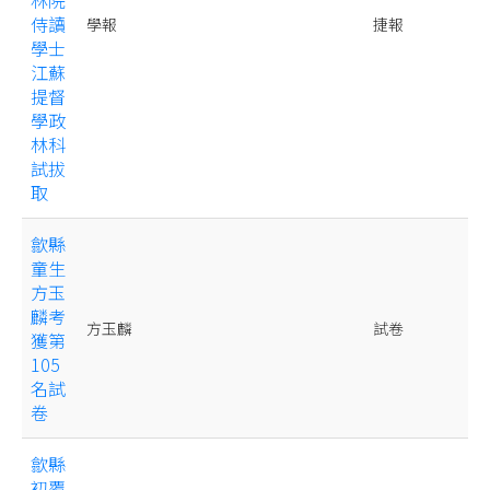
侍讀
學報
捷報
學士
江蘇
提督
學政
林科
試拔
取
歙縣
童生
方玉
麟考
方玉麟
試卷
獲第
105
名試
卷
歙縣
初覆