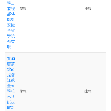
學士
兼禮
學報
捷報
部侍
郎銜
安徽
全省
學院
祁拔
取
賈廼
賡蒙
欽命
提督
江蘇
全省
學校
學報
捷報
林科
試拔
取新