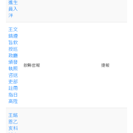
進生
員入
泮
王文
鎬遵
旨欽
授巡
政廳
頒發
歙縣官報
捷報
執照
咨送
吏部
註冊
指日
高陞
王銘
恩乙
亥科