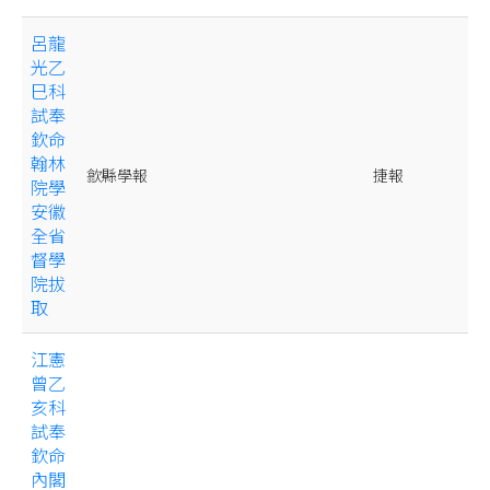
呂龍
光乙
巳科
試奉
欽命
翰林
歙縣學報
捷報
院學
安徽
全省
督學
院拔
取
江憲
曾乙
亥科
試奉
欽命
內閣