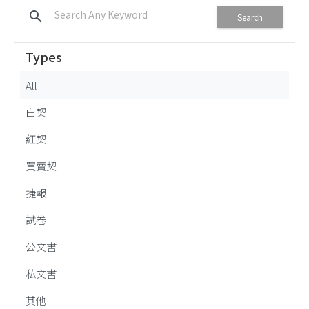
search
Search
Types
All
白契
紅契
買賣契
捷報
試卷
公文書
私文書
其他