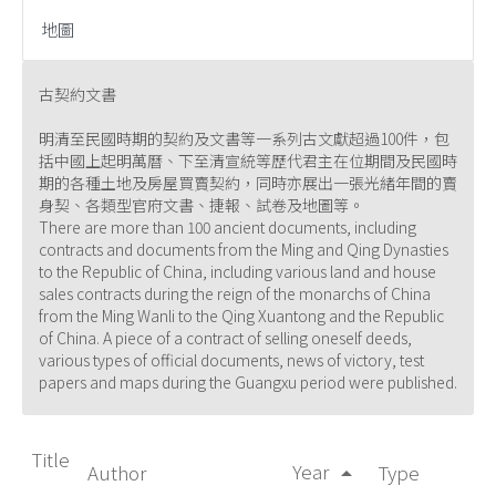
地圖
古契約文書
明清至民國時期的契約及文書等一系列古文獻超過100件，包
括中國上起明萬曆、下至清宣統等歷代君主在位期間及民國時
期的各種土地及房屋買賣契約，同時亦展出一張光緒年間的賣
身契、各類型官府文書、捷報、試卷及地圖等。
There are more than 100 ancient documents, including
contracts and documents from the Ming and Qing Dynasties
to the Republic of China, including various land and house
sales contracts during the reign of the monarchs of China
from the Ming Wanli to the Qing Xuantong and the Republic
of China. A piece of a contract of selling oneself deeds,
various types of official documents, news of victory, test
papers and maps during the Guangxu period were published.
Title
Year
Author
Type
arrow_drop_up