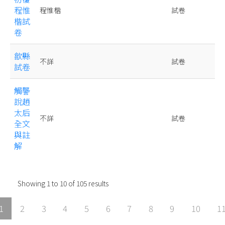
程惟
程惟楷
試卷
楷試
卷
歙縣
不詳
試卷
試卷
觸讋
說趙
太后
不詳
試卷
全文
與註
解
Showing
1
to
10
of
105
results
1
2
3
4
5
6
7
8
9
10
1