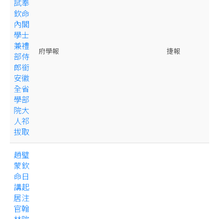
試奉
欽命
內閣
學士
兼禮
府學報
捷報
部侍
郎銜
安徽
全省
學部
院大
人祁
拔取
趙璧
蒙欽
命日
講起
居注
官翰
林院